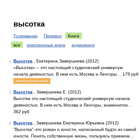
высотка
Толкование
Перевод
Книги
все
электронные книги
аудиокниги
Высотка
, Екатерина Завершнева (2012)
1
«Высотка» – это настоящий студенческий универсум
начала девяностых. В нем есть Москва и Ленгоры… 179 руб
электронная книга
Высотка
, Завершнева Е. (2012)
2
Высотка это настоящий студенческий универсум начала
девяностых. В нем есть Москва и Ленгоры, знаменитое…
362 руб
Высотка
, Завершнева Екатерина Юрьевна (2012)
3
"Высотка"-это роман о юности, написанный будто из самой
юности. Понять собственную жизнь, пользуясь приемом…